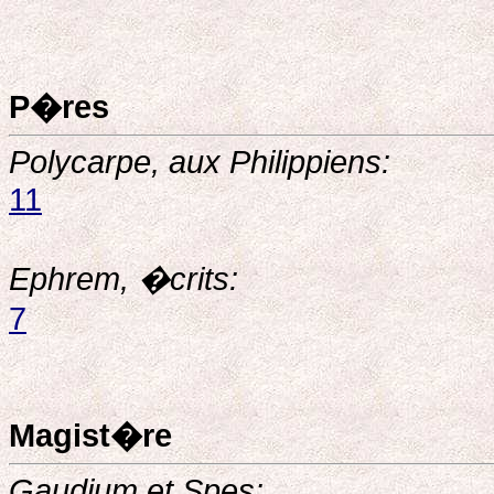
P�res
Polycarpe, aux Philippiens:
11
Ephrem, �crits:
7
Magist�re
Gaudium et Spes: