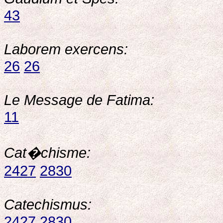
43
Laborem exercens:
26
26
Le Message de Fatima:
11
Cat�chisme:
2427
2830
Catechismus:
2427
2830