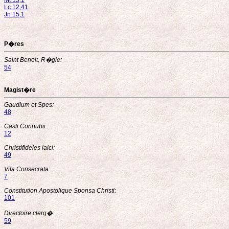
Mt 15,1
Lc 12,41
Jn 15,1
P�res
Saint Benoit, R�gle:
54
Magist�re
Gaudium et Spes:
48
Casti Connubii:
12
Christifideles laici:
49
Vita Consecrata:
7
Constitution Apostolique Sponsa Christi:
101
Directoire clerg�:
59