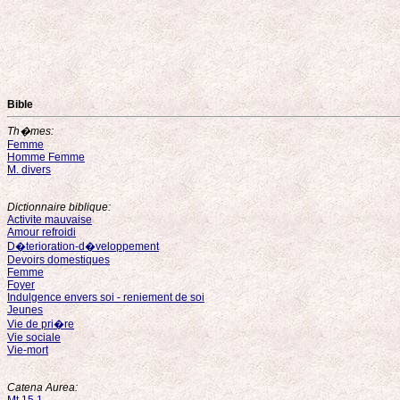
Bible
Th�mes:
Femme
Homme Femme
M. divers
Dictionnaire biblique:
Activite mauvaise
Amour refroidi
D�terioration-d�veloppement
Devoirs domestiques
Femme
Foyer
Indulgence envers soi - reniement de soi
Jeunes
Vie de pri�re
Vie sociale
Vie-mort
Catena Aurea: