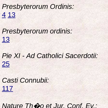
Presbyterorum Ordinis:
4
13
Presbyterorum ordinis:
13
Pie XI - Ad Catholici Sacerdotii:
25
Casti Connubii:
117
Nature Th�o et Jur. Conf. Ev.: