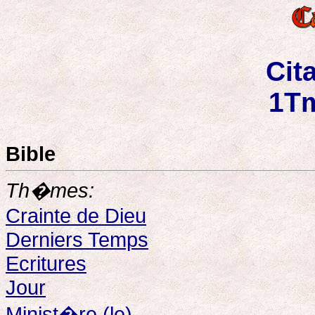
Cit
1Tm
Bible
Th�mes:
Crainte de Dieu
Derniers Temps
Ecritures
Jour
Minist�re (le)