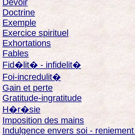
Devoir
Doctrine
Exemple
Exercice spirituel
Exhortations
Fables
Fid�lit� - infidelit�
Foi-incredulit�
Gain et perte
Gratitude-ingratitude
H�r�sie
Imposition des mains
Indulgence envers soi - reniement