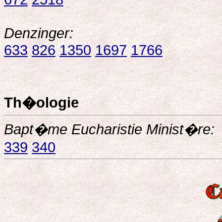
Denzinger:
633
826
1350
1697
1766
Th�ologie
Bapt�me Eucharistie Minist�re:
339
340