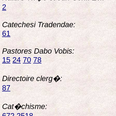
2
Catechesi Tradendae:
61
Pastores Dabo Vobis:
15
24
70
78
Directoire clerg�:
87
Cat�chisme:
672
2518