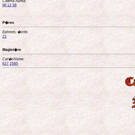
Catena Aurea:
Mt 12,38
P�res
Ephrem, �crits:
21
Magist�re
Cat�chisme:
627
2585