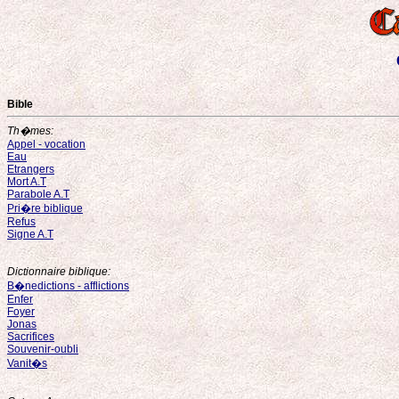
Bible
Th�mes:
Appel - vocation
Eau
Etrangers
Mort A.T
Parabole A.T
Pri�re biblique
Refus
Signe A.T
Dictionnaire biblique:
B�nedictions - afflictions
Enfer
Foyer
Jonas
Sacrifices
Souvenir-oubli
Vanit�s