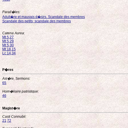
Parall�les:
Adult�re et mauvais d�sirs. Scandale des membres
Scandale des petits; scandale des membres
Catena Aurea:
Mt 5,27
Mt 5,29
Mt 5,30
Mt 18,15
Lc 14,34
P�res
Ast�re, Sermons:
65
Hom�liaire patristique:
46
Magist�re
Casti Connubii:
21
72