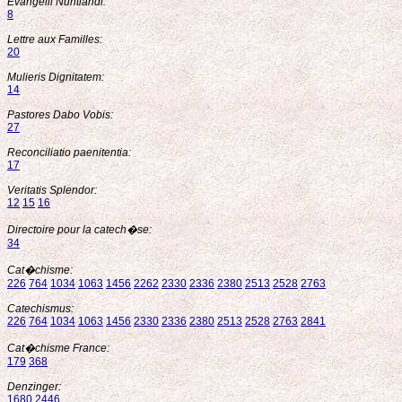
Evangelii Nuntiandi:
8
Lettre aux Familles:
20
Mulieris Dignitatem:
14
Pastores Dabo Vobis:
27
Reconciliatio paenitentia:
17
Veritatis Splendor:
12
15
16
Directoire pour la catech�se:
34
Cat�chisme:
226
764
1034
1063
1456
2262
2330
2336
2380
2513
2528
2763
Catechismus:
226
764
1034
1063
1456
2330
2336
2380
2513
2528
2763
2841
Cat�chisme France:
179
368
Denzinger:
1680
2446