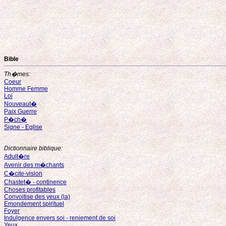
Bible
Th�mes:
Coeur
Homme Femme
Loi
Nouveaut�
Paix Guerre
P�ch�
Signe - Eglise
Dictionnaire biblique:
Adult�re
Avenir des m�chants
C�cite-vision
Chastet� - continence
Choses profitables
Convoitise des yeux (la)
Emondement spirituel
Foyer
Indulgence envers soi - reniement de soi
Yeux