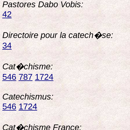
Pastores Dabo Vobis:
42
Directoire pour la catech�se:
34
Cat�chisme:
546
787
1724
Catechismus:
546
1724
Cat�chisme France: