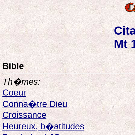
Cit
Mt 
Bible
Th�mes:
Coeur
Conna�tre Dieu
Croissance
Heureux, b�atitudes