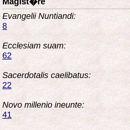
Magist�re
Evangelii Nuntiandi:
8
Ecclesiam suam:
62
Sacerdotalis caelibatus:
22
Novo millenio ineunte:
41