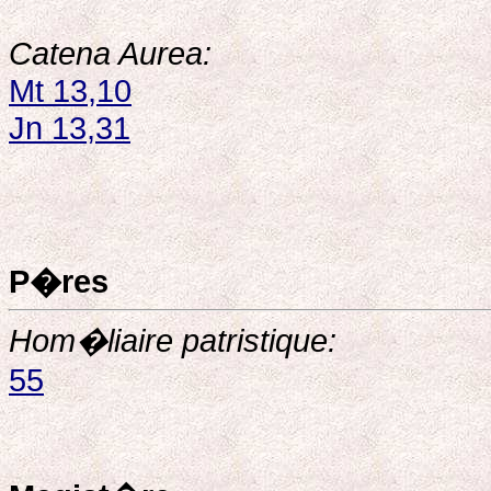
Catena Aurea:
Mt 13,10
Jn 13,31
P�res
Hom�liaire patristique:
55