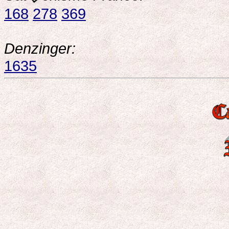
168
278
369
Denzinger:
1635