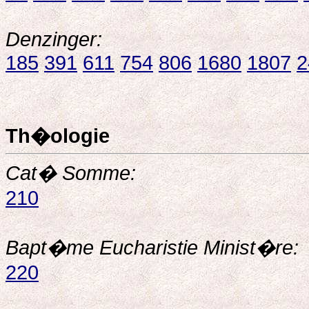
Denzinger:
185
391
611
754
806
1680
1807
2
Th�ologie
Cat� Somme:
210
Bapt�me Eucharistie Minist�re:
220