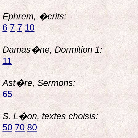
Ephrem, �crits:
6
7
7
10
Damas�ne, Dormition 1:
11
Ast�re, Sermons:
65
S. L�on, textes choisis:
50
70
80