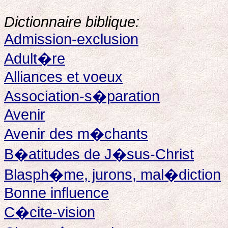
Dictionnaire biblique:
Admission-exclusion
Adult�re
Alliances et voeux
Association-s�paration
Avenir
Avenir des m�chants
B�atitudes de J�sus-Christ
Blasph�me, jurons, mal�diction
Bonne influence
C�cite-vision