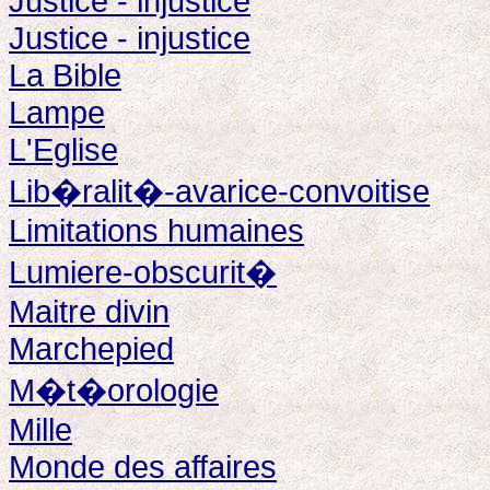
Justice - injustice
Justice - injustice
La Bible
Lampe
L'Eglise
Lib�ralit�-avarice-convoitise
Limitations humaines
Lumiere-obscurit�
Maitre divin
Marchepied
M�t�orologie
Mille
Monde des affaires