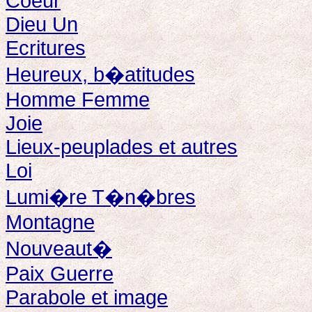
Coeur
Dieu Un
Ecritures
Heureux, b�atitudes
Homme Femme
Joie
Lieux-peuplades et autres
Loi
Lumi�re T�n�bres
Montagne
Nouveaut�
Paix Guerre
Parabole et image