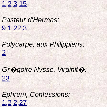
1
2
3
15
Pasteur d'Hermas:
9,1
22,3
Polycarpe, aux Philippiens:
2
Gr�goire Nysse, Virginit�:
23
Ephrem, Confessions:
1,2
2,27