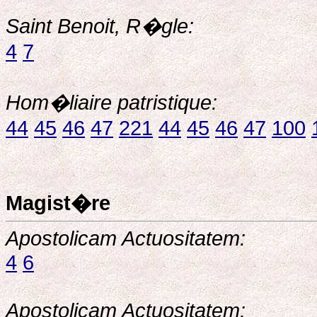
Saint Benoit, R�gle:
4
7
Hom�liaire patristique:
44
45
46
47
221
44
45
46
47
100
Magist�re
Apostolicam Actuositatem:
4
6
Apostolicam Actuositatem: