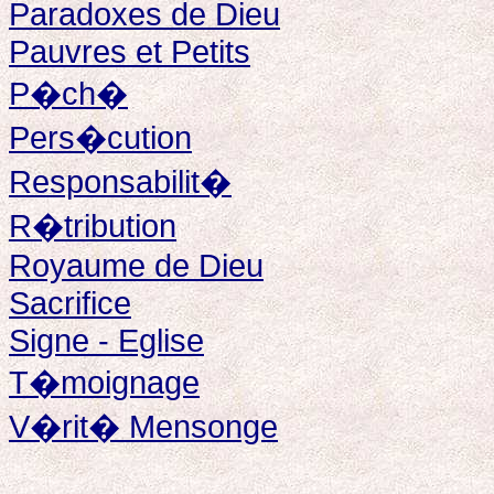
Paradoxes de Dieu
Pauvres et Petits
P�ch�
Pers�cution
Responsabilit�
R�tribution
Royaume de Dieu
Sacrifice
Signe - Eglise
T�moignage
V�rit� Mensonge