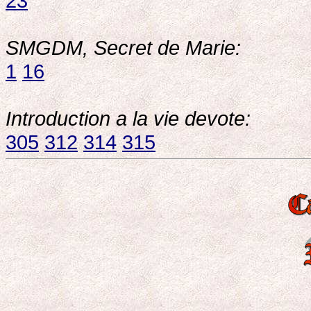
23
SMGDM, Secret de Marie:
1
16
Introduction a la vie devote:
305
312
314
315