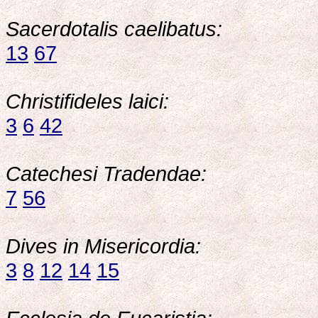
Sacerdotalis caelibatus:
13
67
Christifideles laici:
3
6
42
Catechesi Tradendae:
7
56
Dives in Misericordia:
3
8
12
14
15