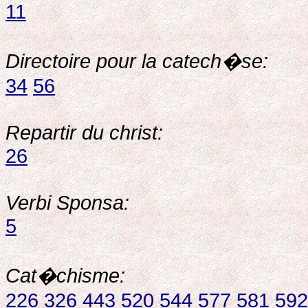
11
Directoire pour la catech�se:
34
56
Repartir du christ:
26
Verbi Sponsa:
5
Cat�chisme:
226
326
443
520
544
577
581
592