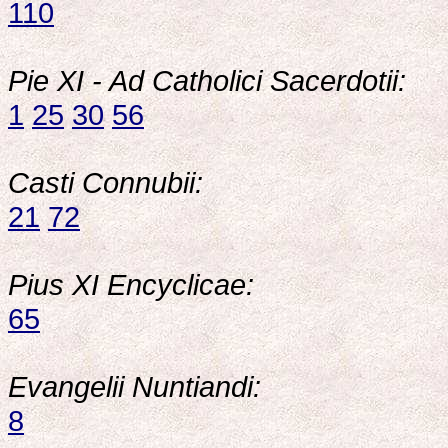
110
Pie XI - Ad Catholici Sacerdotii:
1
25
30
56
Casti Connubii:
21
72
Pius XI Encyclicae:
65
Evangelii Nuntiandi:
8