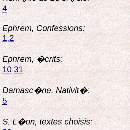
4
Ephrem, Confessions:
1,2
Ephrem, �crits:
10
31
Damasc�ne, Nativit�:
5
S. L�on, textes choisis: