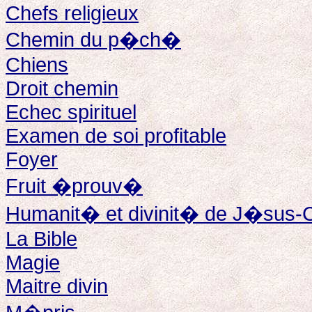
Chefs religieux
Chemin du p�ch�
Chiens
Droit chemin
Echec spirituel
Examen de soi profitable
Foyer
Fruit �prouv�
Humanit� et divinit� de J�sus-C
La Bible
Magie
Maitre divin