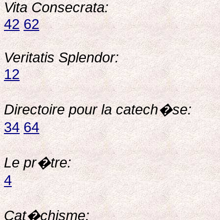
Vita Consecrata:
42
62
Veritatis Splendor:
12
Directoire pour la catech�se:
34
64
Le pr�tre:
4
Cat�chisme: