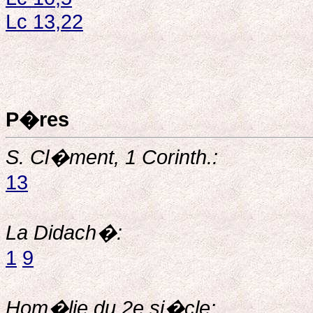
Lc 13,22
P�res
S. Cl�ment, 1 Corinth.:
13
La Didach�:
1
9
Hom�lie du 2e si�cle: