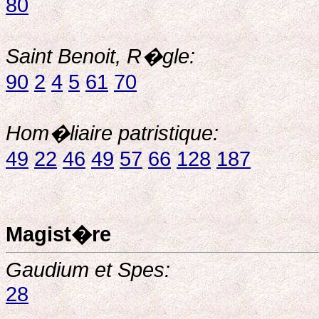
80
Saint Benoit, R�gle:
90
2
4
5
61
70
Hom�liaire patristique:
49
22
46
49
57
66
128
187
Magist�re
Gaudium et Spes:
28