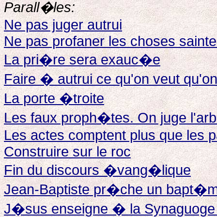
Parall�les:
Ne pas juger autrui
Ne pas profaner les choses saint
La pri�re sera exauc�e
Faire � autrui ce qu'on veut qu'o
La porte �troite
Les faux proph�tes. On juge l'arb
Les actes comptent plus que les p
Construire sur le roc
Fin du discours �vang�lique
Jean-Baptiste pr�che un bapt�m
J�sus enseigne � la Synaguog