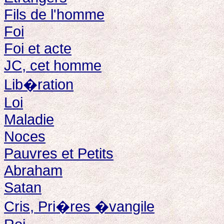
Fils de l'homme
Foi
Foi et acte
JC, cet homme
Lib�ration
Loi
Maladie
Noces
Pauvres et Petits
Abraham
Satan
Cris, Pri�res �vangile