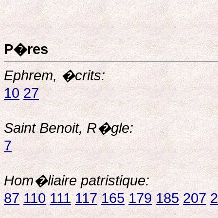
P�res
Ephrem, �crits:
10
27
Saint Benoit, R�gle:
7
Hom�liaire patristique:
87
110
111
117
165
179
185
207
2