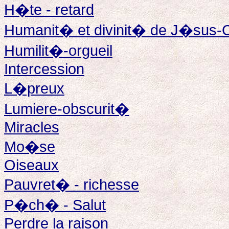
H�te - retard
Humanit� et divinit� de J�sus-C
Humilit�-orgueil
Intercession
L�preux
Lumiere-obscurit�
Miracles
Mo�se
Oiseaux
Pauvret� - richesse
P�ch� - Salut
Perdre la raison