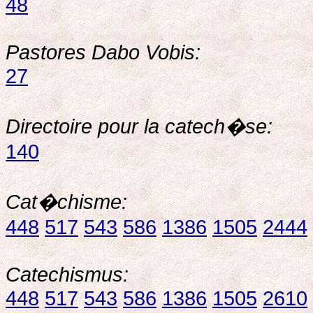
48
Pastores Dabo Vobis:
27
Directoire pour la catech�se:
140
Cat�chisme:
448
517
543
586
1386
1505
2444
Catechismus:
448
517
543
586
1386
1505
2610