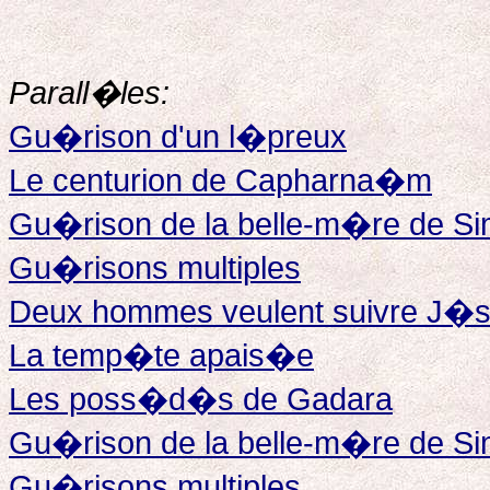
Parall�les:
Gu�rison d'un l�preux
Le centurion de Capharna�m
Gu�rison de la belle-m�re de S
Gu�risons multiples
Deux hommes veulent suivre J�
La temp�te apais�e
Les poss�d�s de Gadara
Gu�rison de la belle-m�re de S
Gu�risons multiples