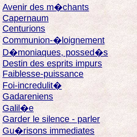
Avenir des m�chants
Capernaum
Centurions
Communion-�loignement
D�moniaques, possed�s
Destin des esprits impurs
Faiblesse-puissance
Foi-incredulit�
Gadareniens
Galil�e
Garder le silence - parler
Gu�risons immediates