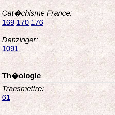
Cat�chisme France:
169
170
176
Denzinger:
1091
Th�ologie
Transmettre:
61