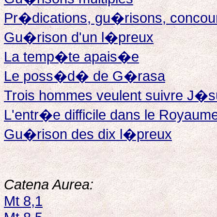
Pr�dications, gu�risons, concour
Gu�rison d'un l�preux
La temp�te apais�e
Le poss�d� de G�rasa
Trois hommes veulent suivre J�s
L'entr�e difficile dans le Royaum
Gu�rison des dix l�preux
Catena Aurea:
Mt 8,1