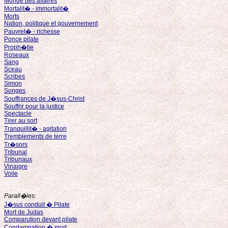
Monde des affaires
Mortalit� - immortalit�
Morts
Nation, politique et gouvernement
Pauvret� - richesse
Ponce pilate
Proph�tie
Roseaux
Sang
Sceau
Scribes
Simon
Songes
Souffrances de J�sus-Christ
Souffrir pour la justice
Spectacle
Tirer au sort
Tranquillit� - agitation
Tremblements de terre
Tr�sors
Tribunal
Tribunaux
Vinaigre
Voile
Parall�les:
J�sus conduit � Pilate
Mort de Judas
Comparution devant pilate
Condamnation � mort