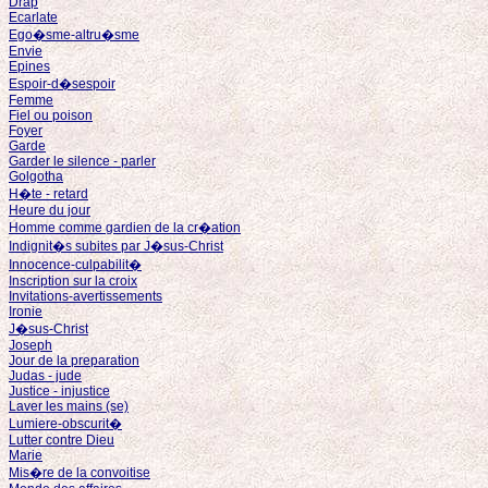
Drap
Ecarlate
Ego�sme-altru�sme
Envie
Epines
Espoir-d�sespoir
Femme
Fiel ou poison
Foyer
Garde
Garder le silence - parler
Golgotha
H�te - retard
Heure du jour
Homme comme gardien de la cr�ation
Indignit�s subites par J�sus-Christ
Innocence-culpabilit�
Inscription sur la croix
Invitations-avertissements
Ironie
J�sus-Christ
Joseph
Jour de la preparation
Judas - jude
Justice - injustice
Laver les mains (se)
Lumiere-obscurit�
Lutter contre Dieu
Marie
Mis�re de la convoitise