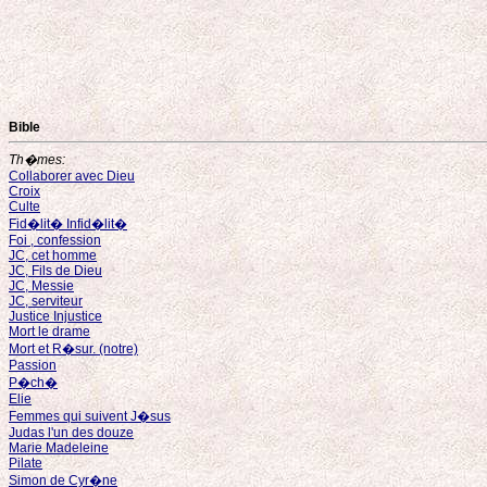
Bible
Th�mes:
Collaborer avec Dieu
Croix
Culte
Fid�lit� Infid�lit�
Foi , confession
JC, cet homme
JC, Fils de Dieu
JC, Messie
JC, serviteur
Justice Injustice
Mort le drame
Mort et R�sur. (notre)
Passion
P�ch�
Elie
Femmes qui suivent J�sus
Judas l'un des douze
Marie Madeleine
Pilate
Simon de Cyr�ne