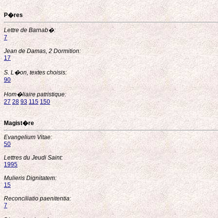
P�res
Lettre de Barnab�:
7
Jean de Damas, 2 Dormition:
17
S. L�on, textes choisis:
90
Hom�liaire patristique:
27
28
93
115
150
Magist�re
Evangelium Vitae:
50
Lettres du Jeudi Saint:
1995
Mulieris Dignitatem:
15
Reconciliatio paenitentia:
7