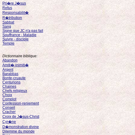
Pri�re J�sus
Refus
Responsabilit�
R�tribution
Sabbat
Sang
Signe que JC n'a pas fait
Souffrance - Maladie
Suivre - disciple
Temple
Dictionnaire biblique:
Abandon
Amiti�-inimiti�
Argent
Barabbas
Bonte-cruaute
Centurions
Chaines
Chefs religieux
Choix
Complot
Confession-reniement
Conseil
Cracher
Croix de J�sus-Christ
Cyr�ne
D�monstration divine
Dilemme du monde