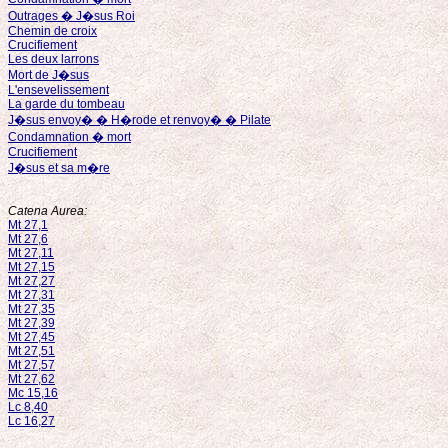
Outrages � J�sus Roi
Chemin de croix
Crucifiement
Les deux larrons
Mort de J�sus
L'ensevelissement
La garde du tombeau
J�sus envoy� � H�rode et renvoy� � Pilate
Condamnation � mort
Crucifiement
J�sus et sa m�re
Catena Aurea:
Mt 27,1
Mt 27,6
Mt 27,11
Mt 27,15
Mt 27,27
Mt 27,31
Mt 27,35
Mt 27,39
Mt 27,45
Mt 27,51
Mt 27,57
Mt 27,62
Mc 15,16
Lc 8,40
Lc 16,27