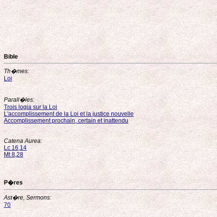
Bible
Th�mes:
Loi
Parall�les:
Trois logia sur la Loi
L'accomplissement de la Loi et la justice nouvelle
Accomplissement prochain, certain et inattendu
Catena Aurea:
Lc 16,14
Mt 8,28
P�res
Ast�re, Sermons:
70