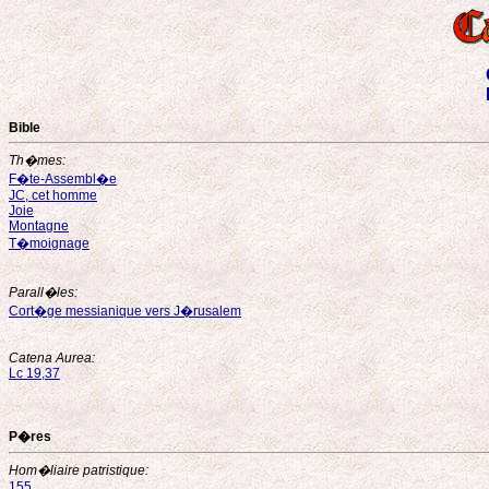
Bible
Th�mes:
F�te-Assembl�e
JC, cet homme
Joie
Montagne
T�moignage
Parall�les:
Cort�ge messianique vers J�rusalem
Catena Aurea:
Lc 19,37
P�res
Hom�liaire patristique:
155