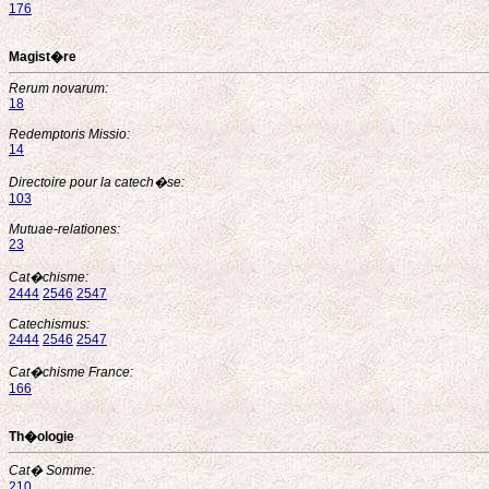
176
Magist�re
Rerum novarum:
18
Redemptoris Missio:
14
Directoire pour la catech�se:
103
Mutuae-relationes:
23
Cat�chisme:
2444
2546
2547
Catechismus:
2444
2546
2547
Cat�chisme France:
166
Th�ologie
Cat� Somme:
210