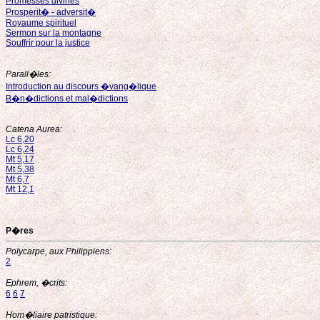
Promesses divines
Prosperit� - adversit�
Royaume spirituel
Sermon sur la montagne
Souffrir pour la justice
Parall�les:
Introduction au discours �vang�lique
B�n�dictions et mal�dictions
Catena Aurea:
Lc 6,20
Lc 6,24
Mt 5,17
Mt 5,38
Mt 6,7
Mt 12,1
P�res
Polycarpe, aux Philippiens:
2
Ephrem, �crits:
6
6
7
Hom�liaire patristique: