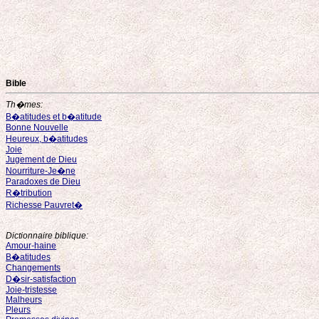
Bible
Th�mes:
B�atitudes et b�atitude
Bonne Nouvelle
Heureux, b�atitudes
Joie
Jugement de Dieu
Nourriture-Je�ne
Paradoxes de Dieu
R�tribution
Richesse Pauvret�
Dictionnaire biblique:
Amour-haine
B�atitudes
Changements
D�sir-satisfaction
Joie-tristesse
Malheurs
Pleurs