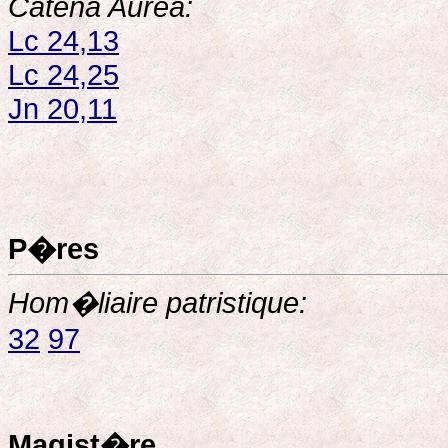
Catena Aurea:
Lc 24,13
Lc 24,25
Jn 20,11
P�res
Hom�liaire patristique:
32
97
Magist�re