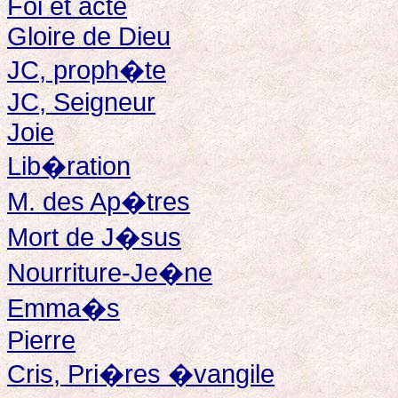
Foi et acte
Gloire de Dieu
JC, proph�te
JC, Seigneur
Joie
Lib�ration
M. des Ap�tres
Mort de J�sus
Nourriture-Je�ne
Emma�s
Pierre
Cris, Pri�res �vangile