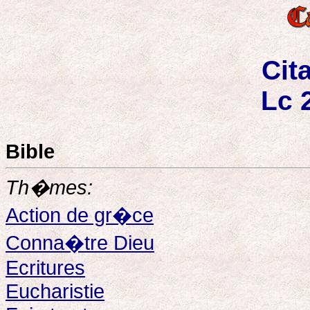
Cit
Lc 
Bible
Th�mes:
Action de gr�ce
Conna�tre Dieu
Ecritures
Eucharistie