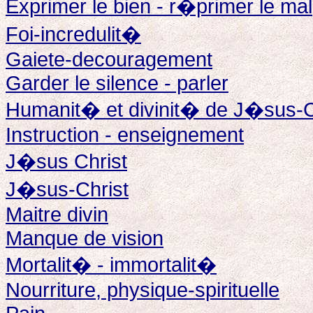
Exprimer le bien - r�primer le mal
Foi-incredulit�
Gaiete-decouragement
Garder le silence - parler
Humanit� et divinit� de J�sus-C
Instruction - enseignement
J�sus Christ
J�sus-Christ
Maitre divin
Manque de vision
Mortalit� - immortalit�
Nourriture, physique-spirituelle