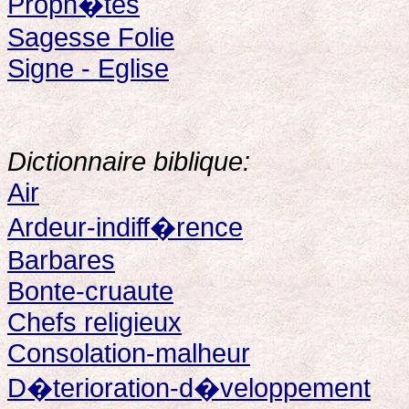
Proph�tes
Sagesse Folie
Signe - Eglise
Dictionnaire biblique:
Air
Ardeur-indiff�rence
Barbares
Bonte-cruaute
Chefs religieux
Consolation-malheur
D�terioration-d�veloppement