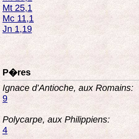
Mt 25,1
Mc 11,1
Jn 1,19
P�res
Ignace d'Antioche, aux Romains:
9
Polycarpe, aux Philippiens:
4