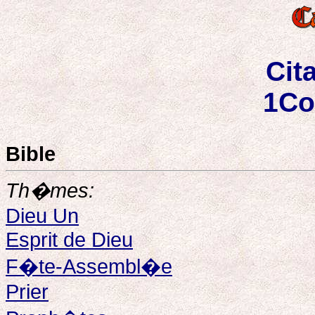
Cit
1Co
Bible
Th�mes:
Dieu Un
Esprit de Dieu
F�te-Assembl�e
Prier