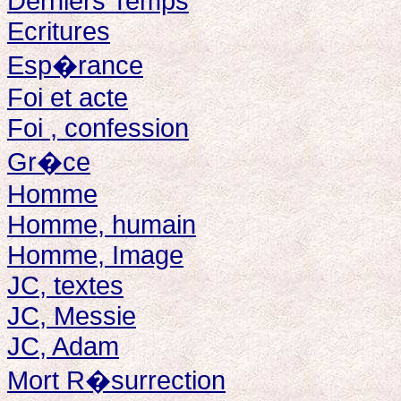
Derniers Temps
Ecritures
Esp�rance
Foi et acte
Foi , confession
Gr�ce
Homme
Homme, humain
Homme, Image
JC, textes
JC, Messie
JC, Adam
Mort R�surrection