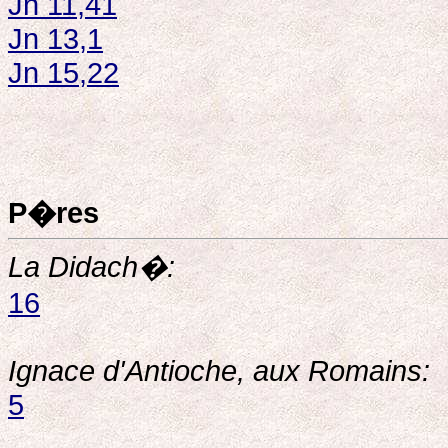
Jn 11,41
Jn 13,1
Jn 15,22
P�res
La Didach�:
16
Ignace d'Antioche, aux Romains:
5