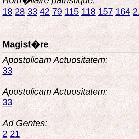
Hom�liaire patristique:
18
28
33
42
79
115
118
157
164
2
Magist�re
Apostolicam Actuositatem:
33
Apostolicam Actuositatem:
33
Ad Gentes:
2
21