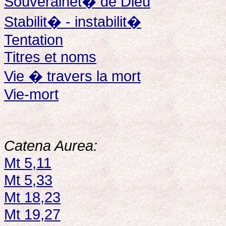
Souverainet� de Dieu
Stabilit� - instabilit�
Tentation
Titres et noms
Vie � travers la mort
Vie-mort
Catena Aurea:
Mt 5,11
Mt 5,33
Mt 18,23
Mt 19,27