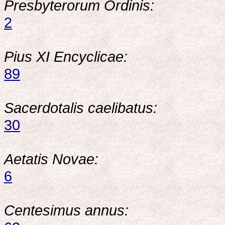
Presbyterorum Ordinis:
2
Pius XI Encyclicae:
89
Sacerdotalis caelibatus:
30
Aetatis Novae:
6
Centesimus annus: