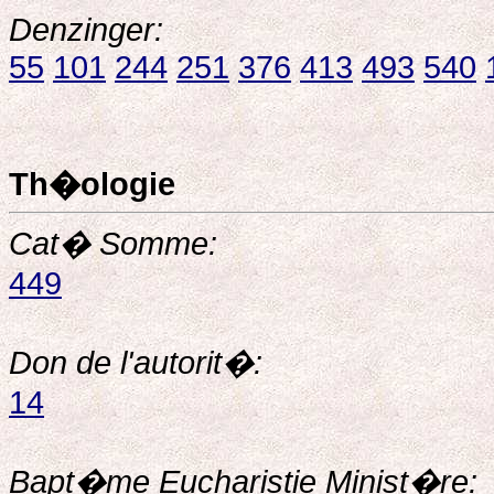
Denzinger:
55
101
244
251
376
413
493
540
Th�ologie
Cat� Somme:
449
Don de l'autorit�:
14
Bapt�me Eucharistie Minist�re: