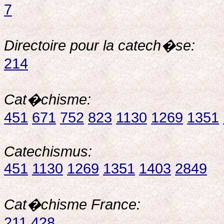
7
Directoire pour la catech�se:
214
Cat�chisme:
451
671
752
823
1130
1269
1351
Catechismus:
451
1130
1269
1351
1403
2849
Cat�chisme France:
211
428