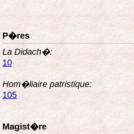
P�res
La Didach�:
10
Hom�liaire patristique:
105
Magist�re