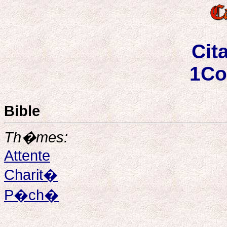
Cit
1Co
Bible
Th�mes:
Attente
Charit�
P�ch�