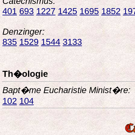
Catechismus:
401
693
1227
1425
1695
1852
19
Denzinger:
835
1529
1544
3133
Th�ologie
Bapt�me Eucharistie Minist�re:
102
104