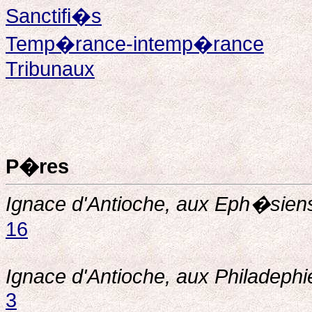
Sanctifi�s
Temp�rance-intemp�rance
Tribunaux
P�res
Ignace d'Antioche, aux Eph�sien
16
Ignace d'Antioche, aux Philadephi
3