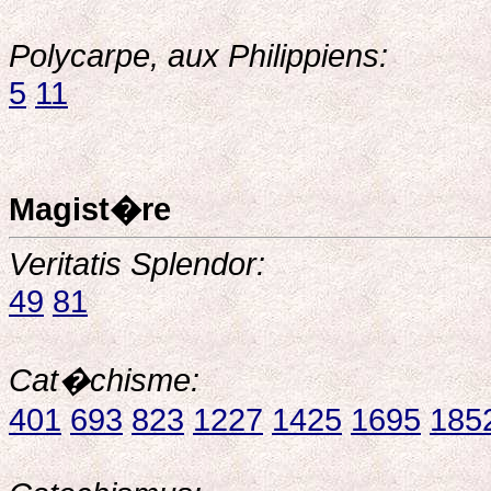
Polycarpe, aux Philippiens:
5
11
Magist�re
Veritatis Splendor:
49
81
Cat�chisme:
401
693
823
1227
1425
1695
185