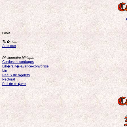
Bible
Th�mes:
Animaux
Dictionnaire biblique:
Cordes ou cordages
Lib�ralit�-avarice-convoitise
Lin
Peaux de b�liers
Pectoral
Poil de ch�vre