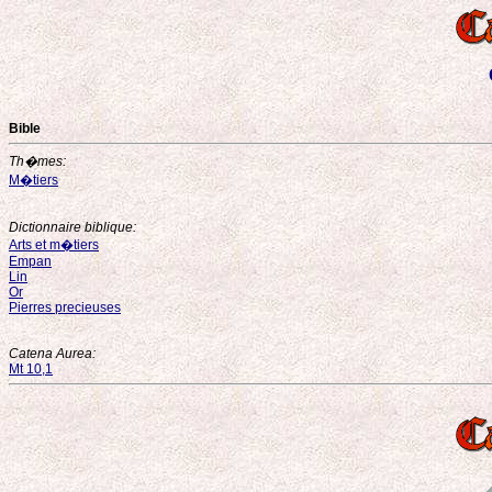
Bible
Th�mes:
M�tiers
Dictionnaire biblique:
Arts et m�tiers
Empan
Lin
Or
Pierres precieuses
Catena Aurea:
Mt 10,1