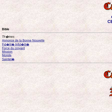
CE
Bible
Th�mes:
Annonce de la Bonne Nouvelle
Fid�lit� Infid�lit�
Force du croyant
Mission
Monde
Saintet�