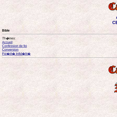
CE
Bible
Th�mes:
Accueil
Confession de foi
Conversion
Fid�lit� Infid�lit�