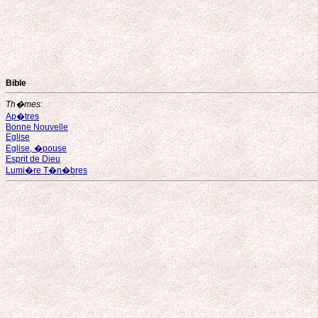
Bible
Th�mes:
Ap�tres
Bonne Nouvelle
Eglise
Eglise, �pouse
Esprit de Dieu
Lumi�re T�n�bres