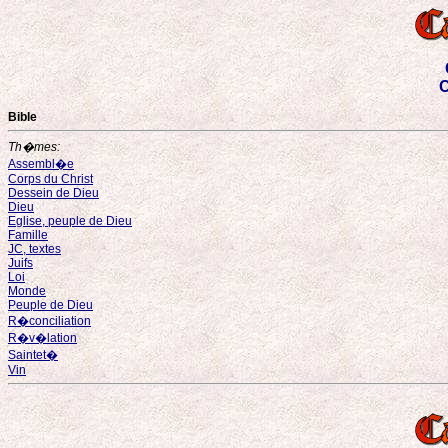
C
Bible
Th�mes:
Assembl�e
Corps du Christ
Dessein de Dieu
Dieu
Eglise, peuple de Dieu
Famille
JC, textes
Juifs
Loi
Monde
Peuple de Dieu
R�conciliation
R�v�lation
Saintet�
Vin