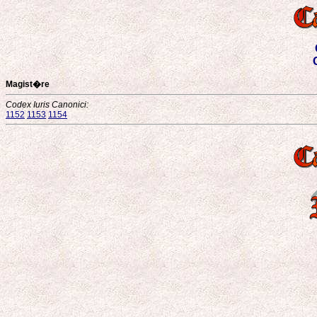
Magist�re
Codex Iuris Canonici:
1152
1153
1154