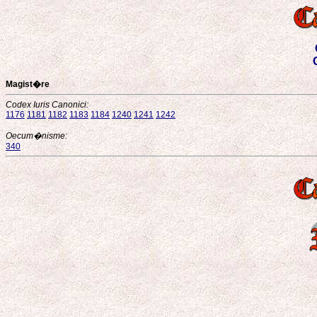
Magist�re
Codex Iuris Canonici:
1176
1181
1182
1183
1184
1240
1241
1242
Oecum�nisme:
340