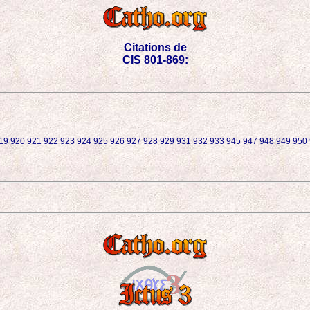
Citations de
CIS 801-869:
19
920
921
922
923
924
925
926
927
928
929
931
932
933
945
947
948
949
950