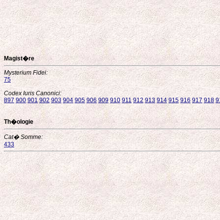
Magist�re
Mysterium Fidei:
75
Codex Iuris Canonici:
897
900
901
902
903
904
905
906
909
910
911
912
913
914
915
916
917
918
9
Th�ologie
Cat� Somme:
433