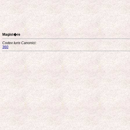
Magist�re
Codex Iuris Canonici:
360