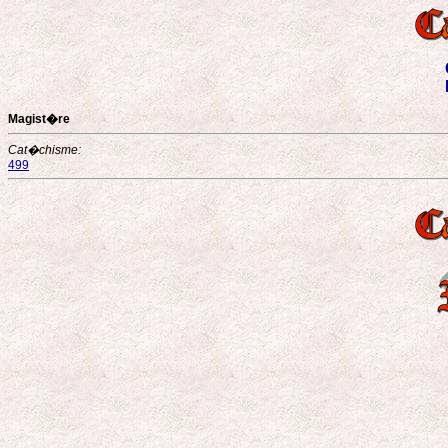
Magist�re
Cat�chisme:
499