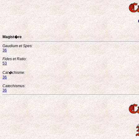
Magist�re
Gaudium et Spes:
36
Fides et Ratio:
53
Cat�chisme:
36
Catechismus:
36