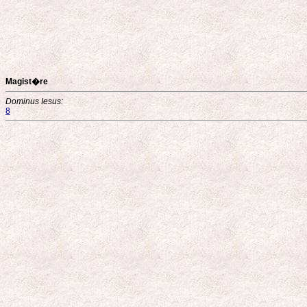
Magist�re
Dominus Iesus:
8