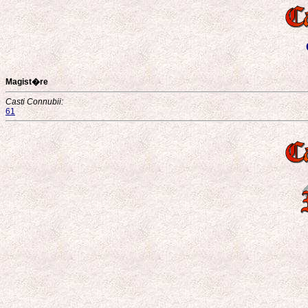
Magist�re
Casti Connubii:
61