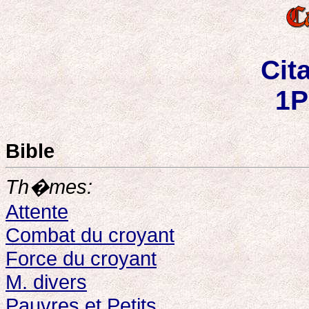
Cit
1P
Bible
Th�mes:
Attente
Combat du croyant
Force du croyant
M. divers
Pauvres et Petits