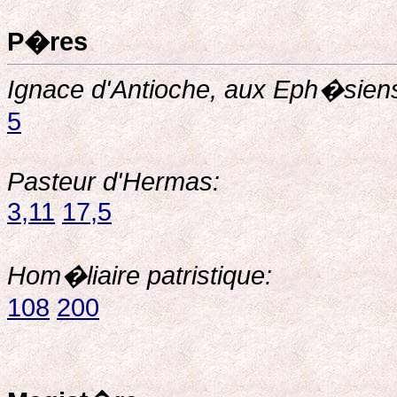
P�res
Ignace d'Antioche, aux Eph�sien
5
Pasteur d'Hermas:
3,11
17,5
Hom�liaire patristique:
108
200