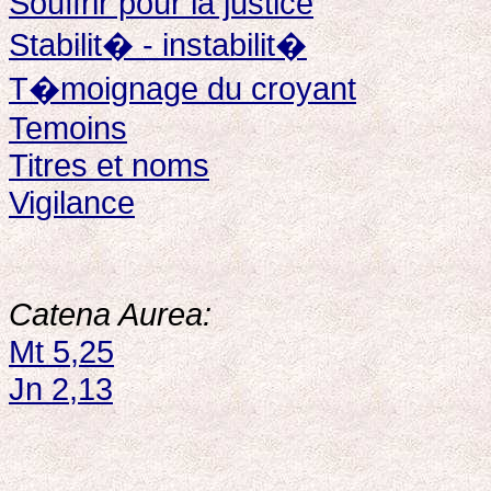
Souffrir pour la justice
Stabilit� - instabilit�
T�moignage du croyant
Temoins
Titres et noms
Vigilance
Catena Aurea:
Mt 5,25
Jn 2,13