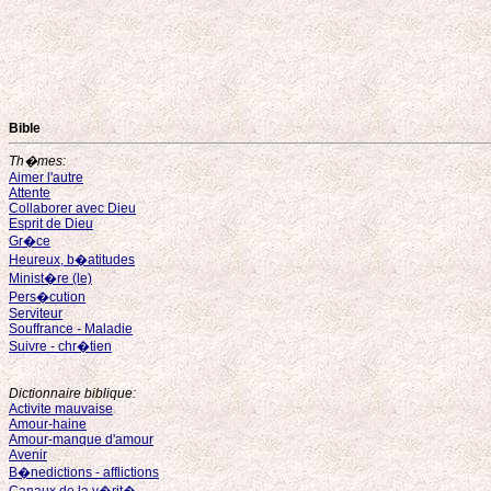
Bible
Th�mes:
Aimer l'autre
Attente
Collaborer avec Dieu
Esprit de Dieu
Gr�ce
Heureux, b�atitudes
Minist�re (le)
Pers�cution
Serviteur
Souffrance - Maladie
Suivre - chr�tien
Dictionnaire biblique:
Activite mauvaise
Amour-haine
Amour-manque d'amour
Avenir
B�nedictions - afflictions