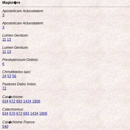
Magist�re
Apostolicam Actuositatem:
3
Apostolicam Actuositatem:
3
Lumen Gentium:
11
13
Lumen Gentium:
11
13
Presbyterorum Ordinis:
6
Christifideles laici:
24
53
56
Pastores Dabo Vobis:
72
Cat�chisme:
634
672
693
1434
1806
Catechismus:
634
670
672
693
1434
1806
Cat�chisme France:
540