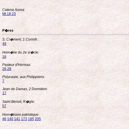
Catena Aurea:
Mt 18,23
P�res
S. Cl�ment, 1 Corinth.:
49
Hom�lie du 2e si�cle:
16
Pasteur d'Hermas:
26,28
Polycarpe, aux Philippiens:
7
Jean de Damas, 2 Dormition:
17
Saint Benoit, R�gle:
57
Hom�liaire patristique:
46
140
141
173
185
205