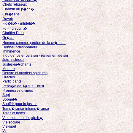
Canaux de la v�rit�
Chefs religieux
Chemin du p�ch�
Chr�tiens
Devoir
Fid�lit� - infidelit�
Foi-incredulit�
Glorifier Dieu
Gr�ce
Homme comme gardien de la cr�ation
Honneur-deshonneur
Imminence
Indulgence envers soi - reniement de soi
Joie-tristesse
Justes-m�chants
Meurtre
Oeuvre et ouvriers spirituels
Oracles
Participants
Pens�e de J�sus-Christ
Promesses divines
Sept
Sobriet�
Souffrir pour la justice
Temp�rance-intemp�rance
Titres et noms
Vie ancienne de p�ch�
Vie sociale
Vie-mort
Vol