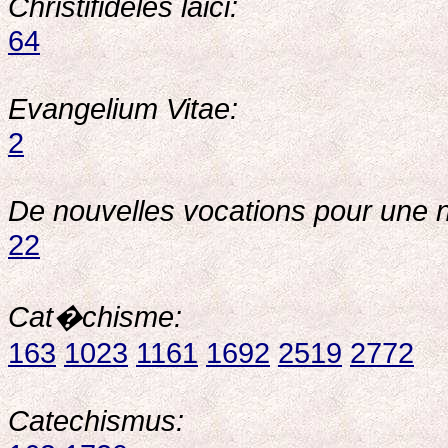
Christifideles laici:
64
Evangelium Vitae:
2
De nouvelles vocations pour une 
22
Cat�chisme:
163
1023
1161
1692
2519
2772
Catechismus: