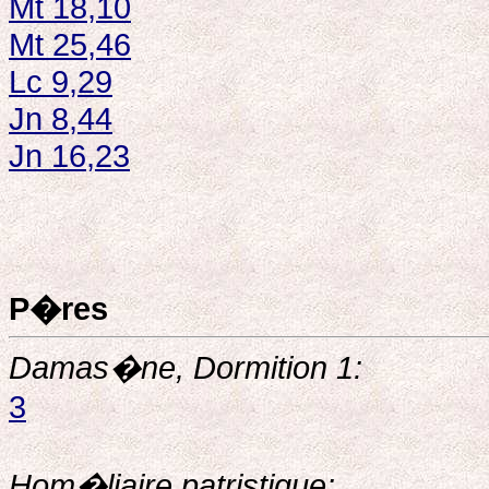
Mt 18,10
Mt 25,46
Lc 9,29
Jn 8,44
Jn 16,23
P�res
Damas�ne, Dormition 1:
3
Hom�liaire patristique: