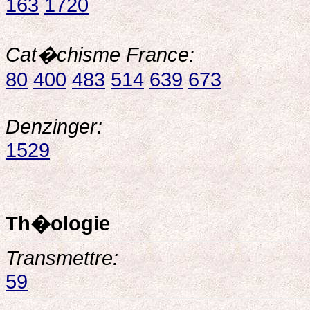
163
1720
Cat�chisme France:
80
400
483
514
639
673
Denzinger:
1529
Th�ologie
Transmettre:
59