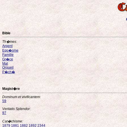
Bible
Th�mes:
Argent
Ego�sme
Famille
Gr�ce
Mal
Orgueil
P�ch�
Magist�re
Dominum et vivificantem:
59
Veritatis Splendor:
97
Cat�chisme:
1879
1881
1882
1892
2344