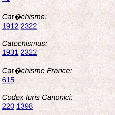
Cat�chisme:
1912
2322
Catechismus:
1931
2322
Cat�chisme France:
615
Codex Iuris Canonici:
220
1398