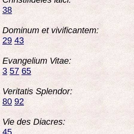
38
Dominum et vivificantem:
29
43
Evangelium Vitae:
3
57
65
Veritatis Splendor:
80
92
Vie des Diacres:
45