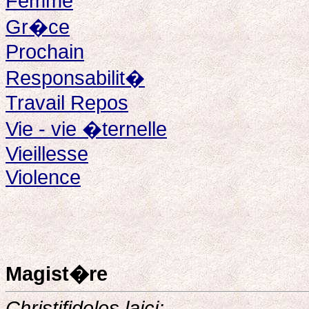
Femme
Gr�ce
Prochain
Responsabilit�
Travail Repos
Vie - vie �ternelle
Vieillesse
Violence
Magist�re
Christifideles laici: