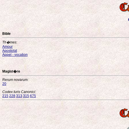
Bible
Th�mes:
Amour
Apostolat
Appel - vocation
Magist�re
Rerum novarum:
20
Codex Iuris Canonici:
215
228
313
315
675