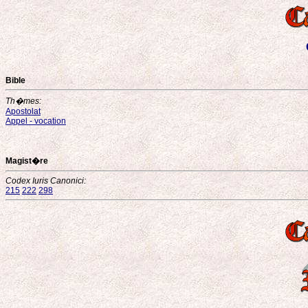
Bible
Th�mes:
Apostolat
Appel - vocation
Magist�re
Codex Iuris Canonici:
215
222
298