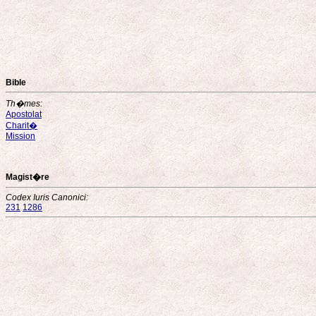
Bible
Th�mes:
Apostolat
Charit�
Mission
Magist�re
Codex Iuris Canonici:
231
1286