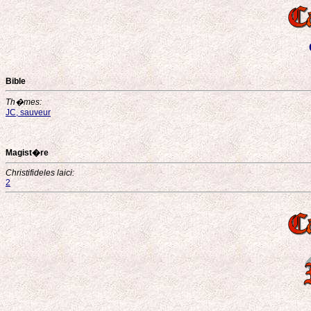
Bible
Th�mes:
JC, sauveur
Magist�re
Christifideles laici:
2