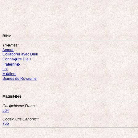
Bible
Th�mes:
Amour
Collaborer avec Dieu
Conna�tre Dieu
Fraternit�
Loi
M�tiers
Signes du Royaume
Magist�re
Cat�chisme France:
504
Codex Iuris Canonici:
755