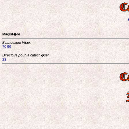
Magist�re
Evangelium Vitae:
70
96
Directoire pour la catech�se:
23