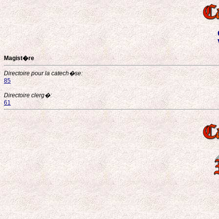
Magist�re
Directoire pour la catech�se:
85
Directoire clerg�:
61