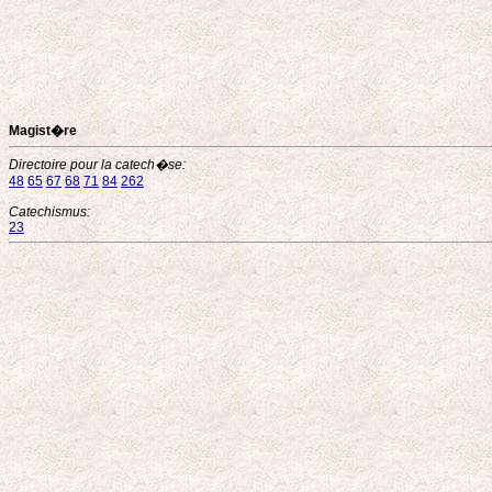
Magist�re
Directoire pour la catech�se:
48
65
67
68
71
84
262
Catechismus:
23