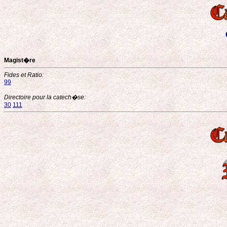
Magist�re
Fides et Ratio:
99
Directoire pour la catech�se:
30
111