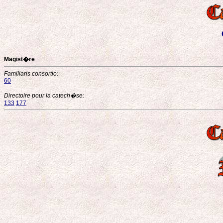
Magist�re
Familiaris consortio:
60
Directoire pour la catech�se:
133
177