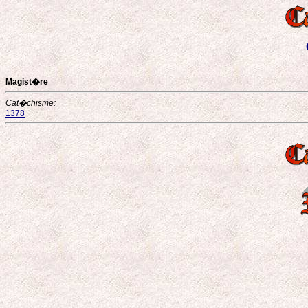
Magist�re
Cat�chisme:
1378