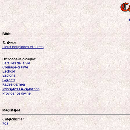
Bible
Th�mes:
Lieux-peuplades et autres
Dictionnaire biblique:
Batailles de la vie
Courage-crainte
Eschcol
Espions
G�ants
Kades-barnea
Myst�res-r�v�lations
Providence divine
Magist�re
Cat�chisme:
708