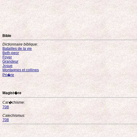
Bible
Dictionnaire biblique:
Batailles de la vie
Beth-peor
Foyer
Grandeur
Josue
Montagnes et collines
Pri�re
Magist�re
Cat�chisme:
708
Catechismus:
708